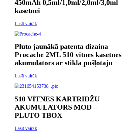
450mAh 0,5ml/1,0ml/2,0ml/3,0ml
kasetnei
Lasīt vairāk
Pluto jaunākā patenta dizaina
Procache 2ML 510 vītnes kasetnes
akumulators ar stikla pūšļotāju
Lasīt vairāk
510 VĪTNES KARTRIDŽU
AKUMULATORS MOD –
PLUTO TBOX
Lasīt vairāk