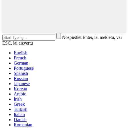
Nospiediet Enter, lai meklētu, vai
ESC, lai aizvērtu
English
French
German
Portuguese
Spanish
Russian
Japanese
Korean
Arabic
Irish
Greek
Turkish
Italian
Danish
Romanian