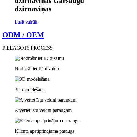
dzirnaviņas Garšaugu
dzirnaviņas
Lasīt vairāk
ODM / OEM
PIELĀGOTS PROCESS
Nodrošiniet ID dizainu
3D modelēšana
Atveriet īstu veidni paraugam
Klienta apstiprinājuma paraugs