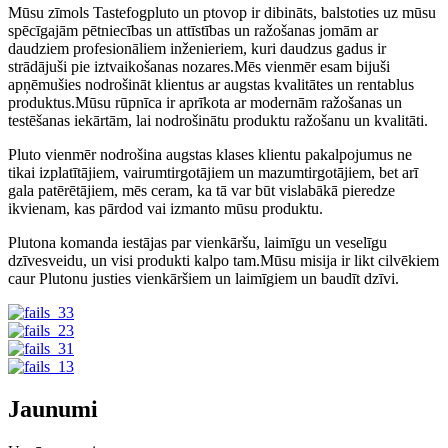
Mūsu zīmols Tastefogpluto un ptovop ir dibināts, balstoties uz mūsu
spēcīgajām pētniecības un attīstības un ražošanas jomām ar
daudziem profesionāliem inženieriem, kuri daudzus gadus ir
strādājuši pie iztvaikošanas nozares.Mēs vienmēr esam bijuši
apņēmušies nodrošināt klientus ar augstas kvalitātes un rentablus
produktus.Mūsu rūpnīca ir aprīkota ar modernām ražošanas un
testēšanas iekārtām, lai nodrošinātu produktu ražošanu un kvalitāti.
Pluto vienmēr nodrošina augstas klases klientu pakalpojumus ne
tikai izplatītājiem, vairumtirgotājiem un mazumtirgotājiem, bet arī
gala patērētājiem, mēs ceram, ka tā var būt vislabākā pieredze
ikvienam, kas pārdod vai izmanto mūsu produktu.
Plutona komanda iestājas par vienkāršu, laimīgu un veselīgu
dzīvesveidu, un visi produkti kalpo tam.Mūsu misija ir likt cilvēkiem
caur Plutonu justies vienkāršiem un laimīgiem un baudīt dzīvi.
Jaunumi