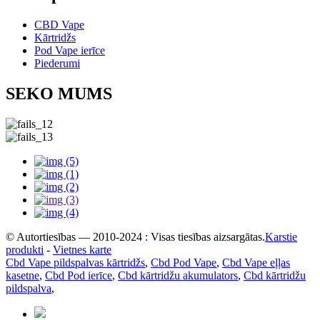
CBD Vape
Kārtridžs
Pod Vape ierīce
Piederumi
SEKO MUMS
© Autortiesības — 2010-2024 : Visas tiesības aizsargātas.
Karstie
produkti
-
Vietnes karte
Cbd Vape pildspalvas kārtridžs
,
Cbd Pod Vape
,
Cbd Vape eļļas
kasetne
,
Cbd Pod ierīce
,
Cbd kārtridžu akumulators
,
Cbd kārtridžu
pildspalva
,