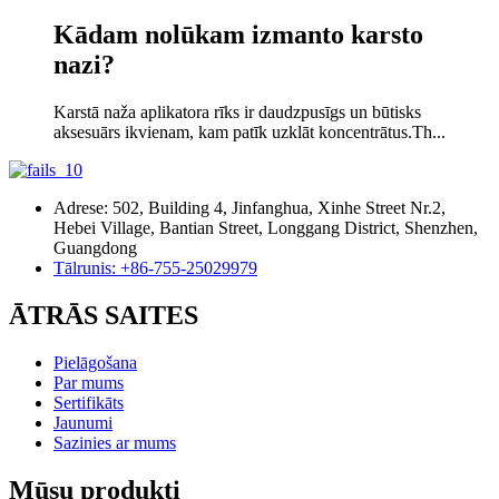
Kādam nolūkam izmanto karsto
nazi?
Karstā naža aplikatora rīks ir daudzpusīgs un būtisks
aksesuārs ikvienam, kam patīk uzklāt koncentrātus.Th...
Adrese: 502, Building 4, Jinfanghua, Xinhe Street Nr.2,
Hebei Village, Bantian Street, Longgang District, Shenzhen,
Guangdong
Tālrunis: +86-755-25029979
ĀTRĀS SAITES
Pielāgošana
Par mums
Sertifikāts
Jaunumi
Sazinies ar mums
Mūsu produkti