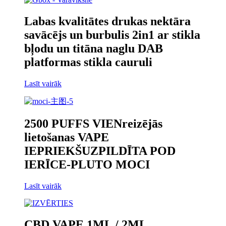
Labas kvalitātes drukas nektāra
savācējs un burbulis 2in1 ar stikla
bļodu un titāna naglu DAB
platformas stikla cauruli
Lasīt vairāk
2500 PUFFS VIENreizējās
lietošanas VAPE
IEPRIEKŠUZPILDĪTA POD
IERĪCE-PLUTO MOCI
Lasīt vairāk
CBD VAPE 1ML / 2ML