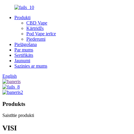
Produkti
CBD Vape
Kārtridžs
Pod Vape ierīce
Piederumi
Pielāgošana
Par mums
Sertifikāts
Jaunumi
Sazinies ar mums
English
Produkts
Saistītie produkti
VISI