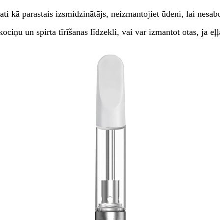
ti kā parastais izsmidzinātājs, neizmantojiet ūdeni, lai nesabo
ociņu un spirta tīrīšanas līdzekli, vai var izmantot otas, ja eļļ