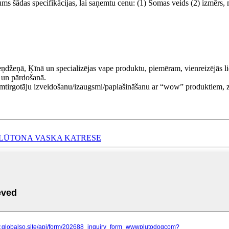
ums šādas specifikācijas, lai saņemtu cenu: (1) Somas veids (2) izmērs,
 Šeņdžeņā, Ķīnā un specializējas vape produktu, piemēram, vienreizējās l
ā un pārdošanā.
umtirgotāju izveidošanu/izaugsmi/paplašināšanu ar “wow” produktiem, z
 PLŪTONA VASKA KATRESE