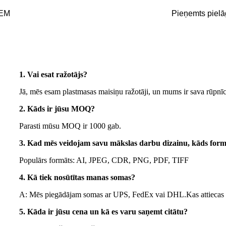
EM
Pieņemts pielā
1. Vai esat ražotājs?
Jā, mēs esam plastmasas maisiņu ražotāji, un mums ir sava rūpnīc
2. Kāds ir jūsu MOQ?
Parasti mūsu MOQ ir 1000 gab.
3. Kad mēs veidojam savu mākslas darbu dizainu, kāds form
Populārs formāts: AI, JPEG, CDR, PNG, PDF, TIFF
4. Kā tiek nosūtītas manas somas?
A: Mēs piegādājam somas ar UPS, FedEx vai DHL.Kas attiecas u
5. Kāda ir jūsu cena un kā es varu saņemt citātu?