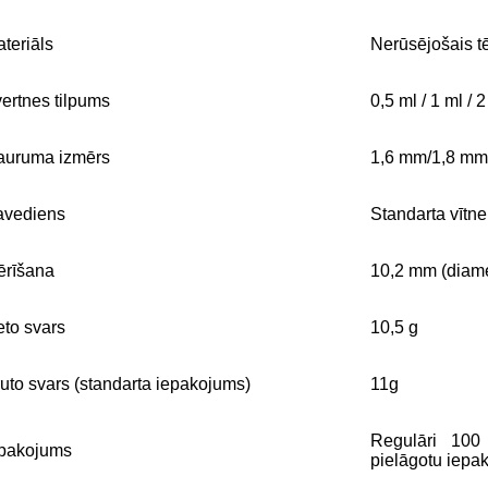
teriāls
Nerūsējošais tē
ertnes tilpums
0,5 ml / 1 ml / 2
auruma izmērs
1,6 mm/1,8 mm
avediens
Standarta vītn
ērīšana
10,2 mm (diame
to svars
10,5 g
uto svars (standarta iepakojums)
11g
Regulāri 100
epakojums
pielāgotu iepa