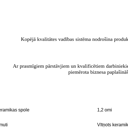
Kopējā kvalitātes vadības sistēma nodrošina produktu
Ar prasmīgiem pārstāvjiem un kvalificētiem darbiniekie
piemērota biznesa paplašināš
ramikas spole
1,2 omi
muti
Vītņots kerami