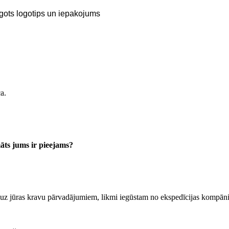
gots logotips un iepakojums
a.
āts jums ir pieejams?
z jūras kravu pārvadājumiem, likmi iegūstam no ekspedīcijas kompān