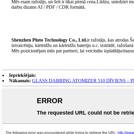
Mēs esam ražotājs, un šeit ir tikai pirmā cena.Lūdzu, sniedziet m
darbu dizains AI / PDF / CDR formātā.
Shenzhen Pluto Technology Co., Ltd.
ir ražotājs, kas atrodas
iztvaicētāju, kārtridžu un kārtridžu bateriju u.c. izstrādē, ražošan
Mēs pozicionējam mūs par partneri, lai veicinātu izplatītāju/maz
Iepriekšējais:
Nākamais:
GLASS DABBING ATOMIZER 510 DĪVIENS –