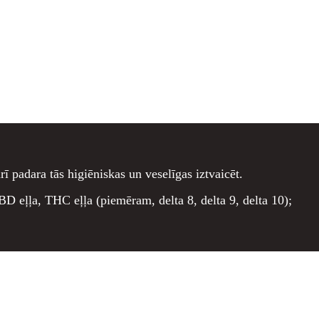
rī padara tās higiēniskas un veselīgas iztvaicēt.
CBD eļļa, THC eļļa (piemēram, delta 8, delta 9, delta 10);