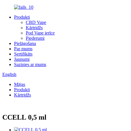
Produkti
CBD Vape
Kārtridžs
Pod Vape ierīce
Piederumi
Pielāgošana
Par mums
Sertifikāts
Jaunumi
Sazinies ar mums
English
Mājas
Produkti
Kārtridžs
CCELL 0,5 ml