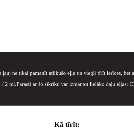
auj ne tikai pamanīt atlikušo eļļu un viegli tīrīt ierīces, bet a
l / 2 ml.Parasti ar šo sīkrīku var izmantot lielāko daļu eļļas: 
Kā tīrīt: