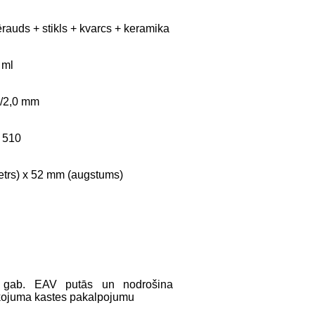
rauds + stikls + kvarcs + keramika
 ml
/2,0 mm
e 510
trs) x 52 mm (augstums)
 gab. EAV putās un nodrošina
kojuma kastes pakalpojumu