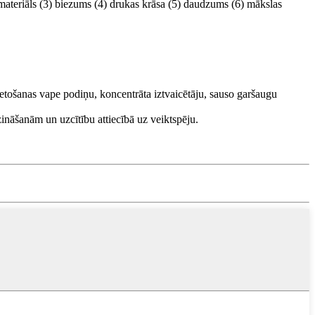
 materiāls (3) biezums (4) drukas krāsa (5) daudzums (6) mākslas
ietošanas vape podiņu, koncentrāta iztvaicētāju, sauso garšaugu
ināšanām un uzcītību attiecībā uz veiktspēju.