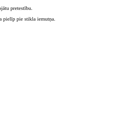
jātu pretestību.
a pielīp pie stikla iemutņa.