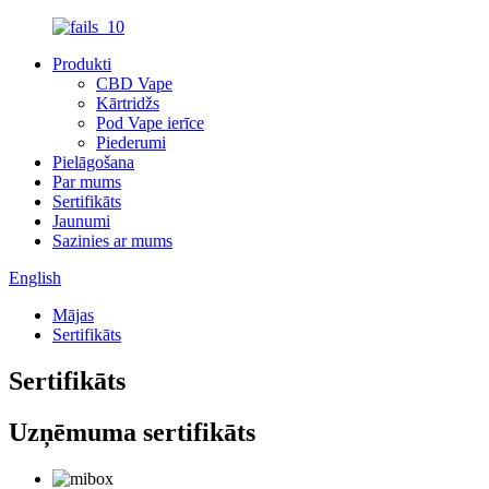
Produkti
CBD Vape
Kārtridžs
Pod Vape ierīce
Piederumi
Pielāgošana
Par mums
Sertifikāts
Jaunumi
Sazinies ar mums
English
Mājas
Sertifikāts
Sertifikāts
Uzņēmuma sertifikāts