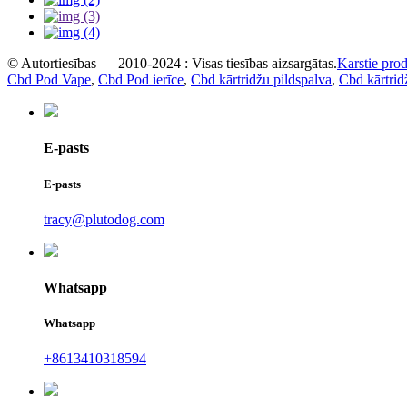
© Autortiesības — 2010-2024 : Visas tiesības aizsargātas.
Karstie prod
Cbd Pod Vape
,
Cbd Pod ierīce
,
Cbd kārtridžu pildspalva
,
Cbd kārtrid
E-pasts
E-pasts
tracy@plutodog.com
Whatsapp
Whatsapp
+8613410318594