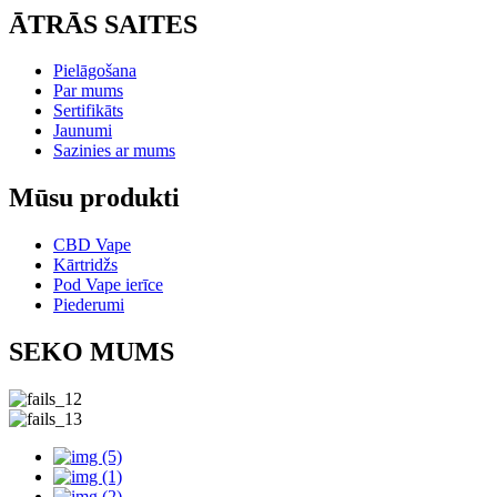
ĀTRĀS SAITES
Pielāgošana
Par mums
Sertifikāts
Jaunumi
Sazinies ar mums
Mūsu produkti
CBD Vape
Kārtridžs
Pod Vape ierīce
Piederumi
SEKO MUMS