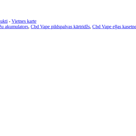
ukti
-
Vietnes karte
žu akumulators
,
Cbd Vape pildspalvas kārtridžs
,
Cbd Vape eļļas kasetn