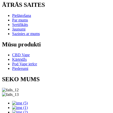
ĀTRĀS SAITES
Pielāgošana
Par mums
Sertifikāts
Jaunumi
Sazinies ar mums
Mūsu produkti
CBD Vape
Kārtridžs
Pod Vape ierīce
Piederumi
SEKO MUMS