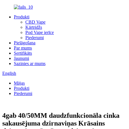
Produkti
CBD Vape
Kārtridžs
Pod Vape ierīce
Piederumi
Pielāgošana
Par mums
Sertifikāts
Jaunumi
Sazinies ar mums
English
Mājas
Produkti
Piederumi
4gab 40/50MM daudzfunkcionāla cinka
sakausējuma dzirnaviņas Krāsains