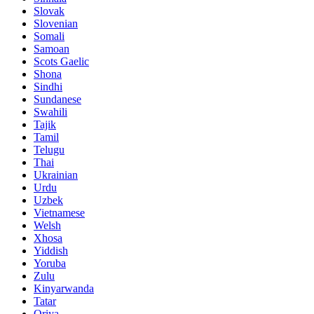
Slovak
Slovenian
Somali
Samoan
Scots Gaelic
Shona
Sindhi
Sundanese
Swahili
Tajik
Tamil
Telugu
Thai
Ukrainian
Urdu
Uzbek
Vietnamese
Welsh
Xhosa
Yiddish
Yoruba
Zulu
Kinyarwanda
Tatar
Oriya