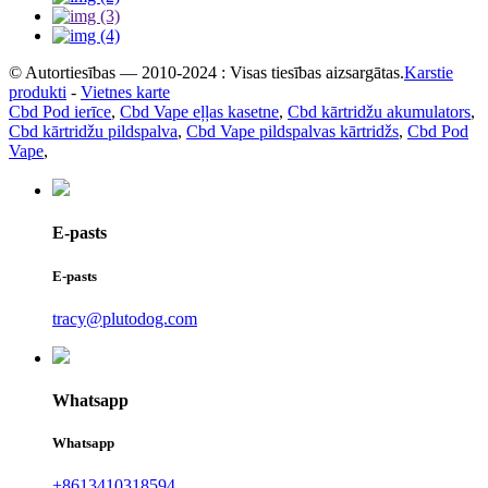
© Autortiesības — 2010-2024 : Visas tiesības aizsargātas.
Karstie
produkti
-
Vietnes karte
Cbd Pod ierīce
,
Cbd Vape eļļas kasetne
,
Cbd kārtridžu akumulators
,
Cbd kārtridžu pildspalva
,
Cbd Vape pildspalvas kārtridžs
,
Cbd Pod
Vape
,
E-pasts
E-pasts
tracy@plutodog.com
Whatsapp
Whatsapp
+8613410318594