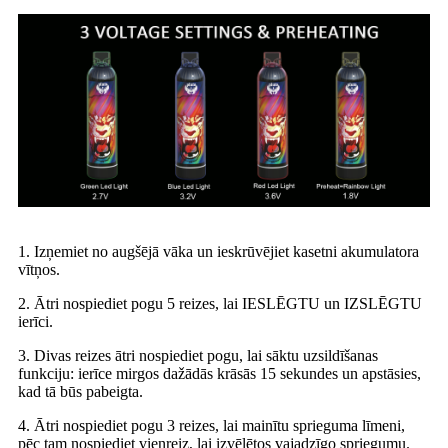
1. Izņemiet no augšējā vāka un ieskrūvējiet kasetni akumulatora
vītņos.
2. Ātri nospiediet pogu 5 reizes, lai IESLĒGTU un IZSLĒGTU
ierīci.
3. Divas reizes ātri nospiediet pogu, lai sāktu uzsildīšanas
funkciju: ierīce mirgos dažādās krāsās 15 sekundes un apstāsies,
kad tā būs pabeigta.
4. Ātri nospiediet pogu 3 reizes, lai mainītu sprieguma līmeni,
pēc tam nospiediet vienreiz, lai izvēlētos vajadzīgo spriegumu.