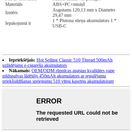
Materiāls
ABS+PC+misiņš
Augstums 120,13 mm x Diametrs
Izmērs
29,47 mm
1 * Plutona stieņa akumulators 1 *
Iepakojumā ir
USB-C
Iepriekšējais:
Hot Selling Classic 510 Thread 500mAh
uzlādējams e-cigarešu akumulators
Nākamais:
OEM/ODM rūpnīcas augstas kvalitātes vape
pildspalvas lādētājs 450mAh akumulators ar regulējamu
priekšsildīšanas spriegumu 510 vītņu kasetņu akumulatoram