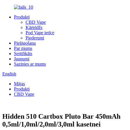
Produkti
CBD Vape
Kārtridžs
Pod Vape ierīce
Piederumi
Pielāgošana
Par mums
Sertifikāts
Jaunumi
Sazinies ar mums
English
Mājas
Produkti
CBD Vape
Hidden 510 Cartbox Pluto Bar 450mAh
0,5ml/1,0ml/2,0ml/3,0ml kasetnei