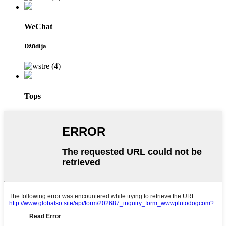
WeChat
Džūdija
Tops