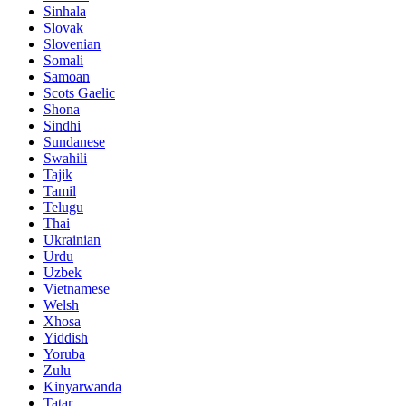
Sinhala
Slovak
Slovenian
Somali
Samoan
Scots Gaelic
Shona
Sindhi
Sundanese
Swahili
Tajik
Tamil
Telugu
Thai
Ukrainian
Urdu
Uzbek
Vietnamese
Welsh
Xhosa
Yiddish
Yoruba
Zulu
Kinyarwanda
Tatar