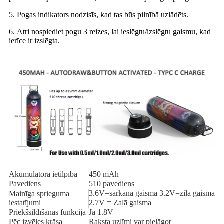
5. Pogas indikators nodzisīs, kad tas būs pilnībā uzlādēts.
6. Ātri nospiediet pogu 3 reizes, lai ieslēgtu/izslēgtu gaismu, kad
ierīce ir izslēgta.
Akumulatora ietilpība
450 mAh
Pavediens
510 pavediens
3.6V=sarkanā gaisma 3.2V=zilā gaisma
Mainīga sprieguma
iestatījumi
2.7V = Zaļā gaisma
Priekšsildīšanas funkcija
Jā 1.8V
Pēc izvēles krāsa
Raksta uzlīmi var pielāgot