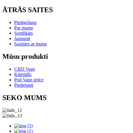
ĀTRĀS SAITES
Pielāgošana
Par mums
Sertifikāts
Jaunumi
Sazinies ar mums
Mūsu produkti
CBD Vape
Kārtridžs
Pod Vape ierīce
Piederumi
SEKO MUMS