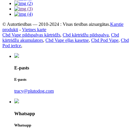
© Autortiesības — 2010-2024 : Visas tiesības aizsargātas.
Karstie
produkti
-
Vietnes karte
Cbd Vape pildspalvas kārtridžs
,
Cbd kārtridžu pildspalva
,
Cbd
kārtridžu akumulators
,
Cbd Vape eļļas kasetne
,
Cbd Pod Vape
,
Cbd
Pod ierīce
,
E-pasts
E-pasts
tracy@plutodog.com
Whatsapp
Whatsapp