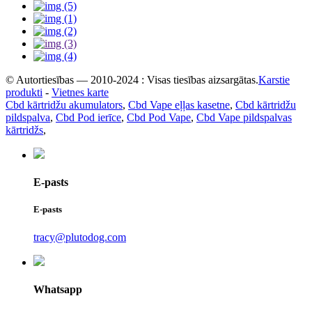
© Autortiesības — 2010-2024 : Visas tiesības aizsargātas.
Karstie
produkti
-
Vietnes karte
Cbd kārtridžu akumulators
,
Cbd Vape eļļas kasetne
,
Cbd kārtridžu
pildspalva
,
Cbd Pod ierīce
,
Cbd Pod Vape
,
Cbd Vape pildspalvas
kārtridžs
,
E-pasts
E-pasts
tracy@plutodog.com
Whatsapp