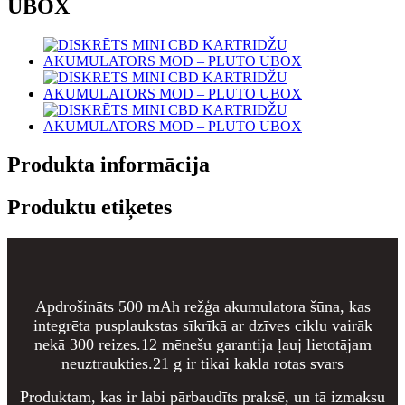
UBOX
Produkta informācija
Produktu etiķetes
Apdrošināts 500 mAh režģa akumulatora šūna, kas
integrēta pusplaukstas sīkrīkā ar dzīves ciklu vairāk
nekā 300 reizes.12 mēnešu garantija ļauj lietotājam
neuztraukties.21 g ir tikai kakla rotas svars
Produktam, kas ir labi pārbaudīts praksē, un tā izmaksu