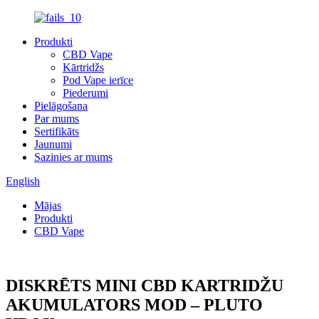
Produkti
CBD Vape
Kārtridžs
Pod Vape ierīce
Piederumi
Pielāgošana
Par mums
Sertifikāts
Jaunumi
Sazinies ar mums
English
Mājas
Produkti
CBD Vape
DISKRĒTS MINI CBD KARTRIDŽU
AKUMULATORS MOD – PLUTO