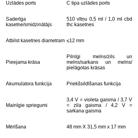
Uzlādes ports
C tipa uzlādes ports
Saderīga
510 vītņu 0,5 ml / 1,0 ml cbd
kasetne/smidzinātājs
thc kasetnes
Atbilst kasetnes diametram
≤12 mm
Pilnīgi melns/zils un
Pieejama krāsa
melns/sarkans un melns/
pielāgotas krāsas
Akumulatora funkcija
Priekšsildīšanas funkcija
3,4 V = violeta gaisma / 3,7 V
Mainīgie spriegumi
= zila gaisma / 4,2 V =
sarkana gaisma
Mērīšana
48 mm X 31,5 mm x 17 mm