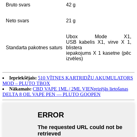
Bruto svars
42 g
Neto svars
21 g
Ubox Mode X1,
USB kabelis X1, virve X 1,
Standarta pakotnes saturs
blistera
iepakojums X 1 kasetne (pēc
izvēles)
Iepriekšējais:
510 VĪTNES KARTRIDŽU AKUMULATORS
MOD – PLUTO TBOX
Nākamais:
CBD VAPE 1ML / 2ML VIENreizējās lietošanas
DELTA 8 OIL VAPE PEN — PLUTO GOOPEN