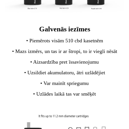
Galvenās iezīmes
• Piemērots visām 510 cbd kasetnēm
• Mazs izmērs, un tas ir ar štropi, to ir viegli nēsāt
• Aizsardzība pret īssavienojumu
• Uzsildiet akumulatoru, ātri uzlādējiet
• Var mainīt spriegumu
• Uzlādes laikā tas var smēķēt