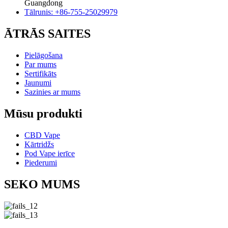
Guangdong
Tālrunis: +86-755-25029979
ĀTRĀS SAITES
Pielāgošana
Par mums
Sertifikāts
Jaunumi
Sazinies ar mums
Mūsu produkti
CBD Vape
Kārtridžs
Pod Vape ierīce
Piederumi
SEKO MUMS